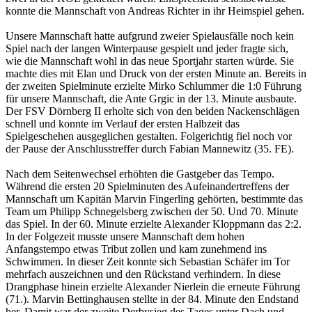
konnte die Mannschaft von Andreas Richter in ihr Heimspiel gehen.
Unsere Mannschaft hatte aufgrund zweier Spielausfälle noch kein
Spiel nach der langen Winterpause gespielt und jeder fragte sich,
wie die Mannschaft wohl in das neue Sportjahr starten würde. Sie
machte dies mit Elan und Druck von der ersten Minute an. Bereits in
der zweiten Spielminute erzielte Mirko Schlummer die 1:0 Führung
für unsere Mannschaft, die Ante Grgic in der 13. Minute ausbaute.
Der FSV Dörnberg II erholte sich von den beiden Nackenschlägen
schnell und konnte im Verlauf der ersten Halbzeit das
Spielgeschehen ausgeglichen gestalten. Folgerichtig fiel noch vor
der Pause der Anschlusstreffer durch Fabian Mannewitz (35. FE).
Nach dem Seitenwechsel erhöhten die Gastgeber das Tempo.
Während die ersten 20 Spielminuten des Aufeinandertreffens der
Mannschaft um Kapitän Marvin Fingerling gehörten, bestimmte das
Team um Philipp Schnegelsberg zwischen der 50. Und 70. Minute
das Spiel. In der 60. Minute erzielte Alexander Kloppmann das 2:2.
In der Folgezeit musste unsere Mannschaft dem hohen
Anfangstempo etwas Tribut zollen und kam zunehmend ins
Schwimmen. In dieser Zeit konnte sich Sebastian Schäfer im Tor
mehrfach auszeichnen und den Rückstand verhindern. In diese
Drangphase hinein erzielte Alexander Nierlein die erneute Führung
(71.). Marvin Bettinghausen stellte in der 84. Minute den Endstand
her. Damit war der zweite Derbysieg des Tages unter Dach und