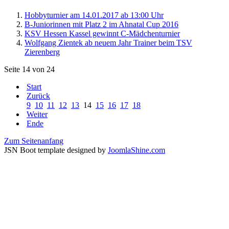
Hobbyturnier am 14.01.2017 ab 13:00 Uhr
B-Juniorinnen mit Platz 2 im Ahnatal Cup 2016
KSV Hessen Kassel gewinnt C-Mädchenturnier
Wolfgang Zientek ab neuem Jahr Trainer beim TSV
Zierenberg
Seite 14 von 24
Start
Zurück
9
10
11
12
13
14
15
16
17
18
Weiter
Ende
Zum Seitenanfang
JSN Boot template designed by
JoomlaShine.com